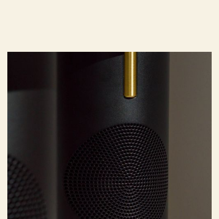
LA MUSIQUE
Pour enrichir l'atmosphère en son et lumière, nos luminaires sonores
intègrent subtilement une enceinte connectée à l'acoustique fine et
puissante, mise au point par un acousticien expert.
L'USAGE SIMPLE ET MODERNE
DANS UNE MAISON
DU BOUT DES DOIGTS
AVEC L’APPLICATION
CONNECTÉE
Contrôlez l'intensité de la lumière et le son grâce aux boutons rotatifs
et à la fonction tactile.