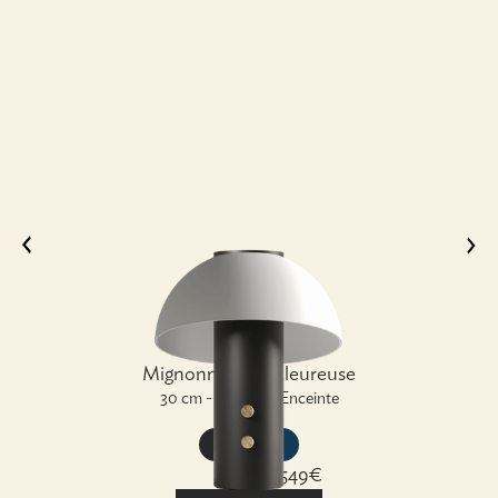
PICCOLO
Mignonne et chaleureuse
30 cm - Lampe & Enceinte
549€