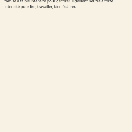
tamisé à faible intensité pour décorer. Il devient neutre à forte
intensité pour lire, travailler, bien éclairer.